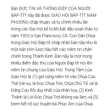
Bản ĐỨC TIN VÀ THÔNG ĐIỆP CỦA NGƯỜI
BÁP-TÍT nầy đã được GIÁO HỘI BÁP-TÍT NAM
PHƯƠNG chấp thuận, và tu chính nhiều lần
trong các Đại Hội kể từ khi bắt đầu soạn thảo từ
năm 1925 ờ San Francisco, CA. Con Dân Chúa
trong Giáo Hội Báp-tít chấp nhận bản nầy như là
một bản tóm lược hầu hết các niềm tin chân
chính trong Thánh Kinh. Bản nầy là một trong
nhiều điểm đặc thù của Người Báp-tít nói lên
niềm tin chung của Giáo Hội. Trọng Tâm của
Giáo Hội là: (1) giữ vững niềm tin vào Chúa Cứu
Thế Giê-su, là Đức Chúa Trời, Chúa Chủ Tể, và là
Đấng Cứu Rỗi duy nhất của nhân loại, (2) Kinh
Thánh là Lời Đức Chúa Trời không sai lầm, và (3)
Đem hết nỗ lực truyền bá Phúc Âm của Chúa