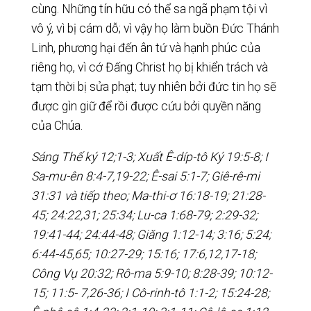
cùng. Những tín hữu có thể sa ngã phạm tội vì
vô ý, vì bị cám dỗ; vì vậy họ làm buồn Đức Thánh
Linh, phương hại đến ân tứ và hạnh phúc của
riêng họ, vì cớ Đấng Christ họ bị khiển trách và
tạm thời bị sửa phạt; tuy nhiên bởi đức tin họ sẽ
được gìn giữ để rồi được cứu bởi quyền năng
của Chúa.
Sáng Thế ký 12;1-3; Xuất Ê-díp-tô Ký 19:5-8; I
Sa-mu-ên 8:4-7,19-22; Ê-sai 5:1-7; Giê-rê-mi
31:31 và tiếp theo; Ma-thi-ơ 16:18-19; 21:28-
45; 24:22,31; 25:34; Lu-ca 1:68-79; 2:29-32;
19:41-44; 24:44-48; Giăng 1:12-14; 3:16; 5:24;
6:44-45,65; 10:27-29; 15:16; 17:6,12,17-18;
Công Vụ 20:32; Rô-ma 5:9-10; 8:28-39; 10:12-
15; 11:5- 7,26-36; I Cô-rinh-tô 1:1-2; 15:24-28;