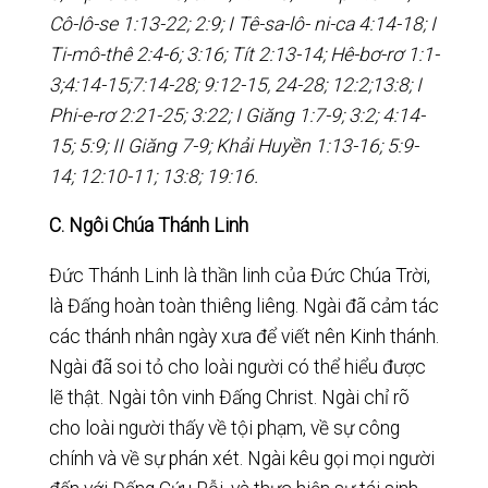
Cô-lô-se 1:13-22; 2:9; I Tê-sa-lô- ni-ca 4:14-18; I
Ti-mô-thê 2:4-6; 3:16; Tít 2:13-14; Hê-bơ-rơ 1:1-
3;4:14-15;7:14-28; 9:12-15, 24-28; 12:2;13:8; I
Phi-e-rơ 2:21-25; 3:22; I Giăng 1:7-9; 3:2; 4:14-
15; 5:9; II Giăng 7-9; Khải Huyền 1:13-16; 5:9-
14; 12:10-11; 13:8; 19:16.
C. Ngôi Chúa Thánh Linh
Đức Thánh Linh là thần linh của Đức Chúa Trời,
là Đấng hoàn toàn thiêng liêng. Ngài đã cảm tác
các thánh nhân ngày xưa để viết nên Kinh thánh.
Ngài đã soi tỏ cho loài người có thể hiểu được
lẽ thật. Ngài tôn vinh Đấng Christ. Ngài chỉ rõ
cho loài người thấy về tội phạm, về sự công
chính và về sự phán xét. Ngài kêu gọi mọi người