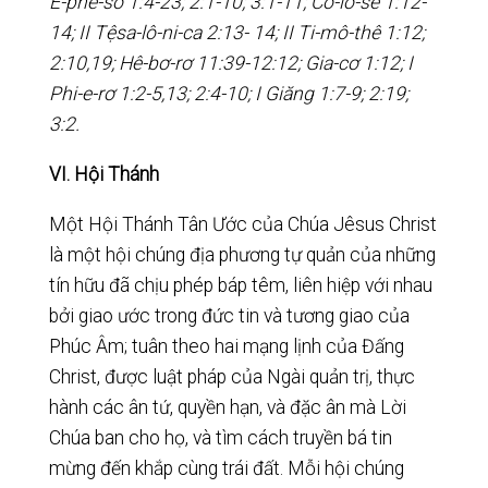
Ê-phê-sô 1:4-23; 2:1-10; 3:1-11; Cô-lô-se 1:12-
14; II Tệsa-lô-ni-ca 2:13- 14; II Ti-mô-thê 1:12;
2:10,19; Hê-bơ-rơ 11:39-12:12; Gia-cơ 1:12; I
Phi-e-rơ 1:2-5,13; 2:4-10; I Giăng 1:7-9; 2:19;
3:2.
VI. Hội Thánh
Một Hội Thánh Tân Ước của Chúa Jêsus Christ
là một hội chúng địa phương tự quản của những
tín hữu đã chịu phép báp têm, liên hiệp với nhau
bởi giao ước trong đức tin và tương giao của
Phúc Âm; tuân theo hai mạng lịnh của Đấng
Christ, được luật pháp của Ngài quản trị, thực
hành các ân tứ, quyền hạn, và đặc ân mà Lời
Chúa ban cho họ, và tìm cách truyền bá tin
mừng đến khắp cùng trái đất. Mỗi hội chúng