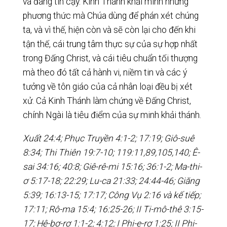
và đáng tin cậy. Kinh Thánh khải minh những
phương thức mà Chúa dùng để phán xét chúng
ta, và vì thế, hiện còn và sẽ còn lại cho đến khi
tận thế, cái trung tâm thực sự của sự hợp nhất
trong Đấng Christ, và cái tiêu chuẩn tối thượng
mà theo đó tất cả hành vi, niềm tin và các ý
tưởng về tôn giáo của cả nhân loại đều bị xét
xử. Cả Kinh Thánh làm chứng về Đấng Christ,
chính Ngài là tiêu điểm của sự minh khải thánh.
Xuất 24:4; Phục Truyền 4:1-2; 17:19; Giô-suê
8:34; Thi Thiên 19:7-10; 119:11,89,105,140; Ê-
sai 34:16; 40:8; Giê-rê-mi 15:16; 36:1-2; Ma-thi-
ơ 5:17-18; 22:29; Lu-ca 21:33; 24:44-46; Giăng
5:39; 16:13-15; 17:17; Công Vụ 2:16 và kế tiếp;
17:11; Rô-ma 15:4; 16:25-26; II Ti-mô-thê 3:15-
17; Hê-bơ-rơ 1:1-2; 4:12; I Phi-e-rơ 1:25; II Phi-