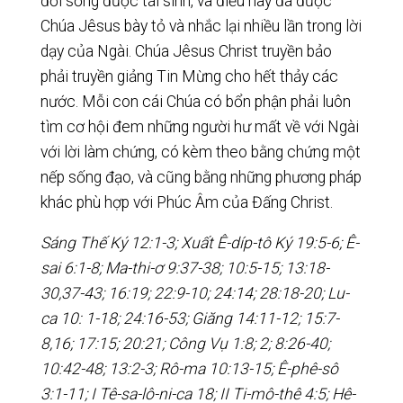
đời sống được tái sinh, và điều này đã được
Chúa Jêsus bày tỏ và nhắc lại nhiều lần trong lời
dạy của Ngài. Chúa Jêsus Christ truyền bảo
phải truyền giảng Tin Mừng cho hết thảy các
nước. Mỗi con cái Chúa có bổn phận phải luôn
tìm cơ hội đem những người hư mất về với Ngài
với lời làm chứng, có kèm theo bằng chứng một
nếp sống đạo, và cũng bằng những phương pháp
khác phù hợp với Phúc Âm của Đấng Christ.
Sáng Thế Ký 12:1-3; Xuất Ê-díp-tô Ký 19:5-6; Ê-
sai 6:1-8; Ma-thi-ơ 9:37-38; 10:5-15; 13:18-
30,37-43; 16:19; 22:9-10; 24:14; 28:18-20; Lu-
ca 10: 1-18; 24:16-53; Giăng 14:11-12; 15:7-
8,16; 17:15; 20:21; Công Vụ 1:8; 2; 8:26-40;
10:42-48; 13:2-3; Rô-ma 10:13-15; Ê-phê-sô
3:1-11; I Tê-sa-lô-ni-ca 18; II Ti-mô-thê 4:5; Hê-