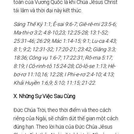
toàn của Vương Quốc là khi Chúa Jêsus Christ
tái lâm và thời đại này kết thúc.
Sáng Thế Ký 1:1; Ê-sai 9:6-7; Giê-rê-mi 23:5-6;
Ma-thi-ơ 3:2; 4:8-10,23; 12:25-28; 13:1-52;
25:31-46; 26:29; Mác 1:14-15; 9:1; Lu-ca 4:43;
8:1; 9:2; 12:31-32; 17:20-21; 23:42; Giăng 3:3;
18:36; Công vụ 1:6-7; 17:22:31;
Rô-ma 5:17;
8:19; I Cô-rinh-tô 15:24-28; Cô-lô-se 1:13; Hê-
bơ-rơ 11:10,16; 12:28; I Phi-e-rơ 2:4-10; 4:13;
Khải Huyền 1:6,9; 5:10; 11:15; 21-22.
X. Những Sự Việc Sau Cùng
Đức Chúa Trời, theo thời điểm và theo cách
riêng của Ngài, sẽ chấm dứt thế gian một cách
đúng hạn. Theo lời hứa của Đức Chúa Jêsus