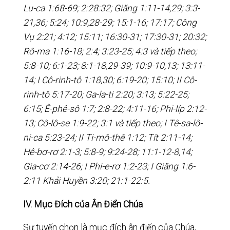
Lu-ca 1:68-69; 2:28:32; Giăng 1:11-14,29; 3:3-
21,36; 5:24; 10:9,28-29; 15:1-16; 17:17; Công
Vụ 2:21; 4:12; 15:11; 16:30-31; 17:30-31; 20:32;
Rô-ma 1:16-18; 2:4; 3:23-25; 4:3 và tiếp theo;
5:8-10; 6:1-23; 8:1-18,29-39; 10:9-10,13; 13:11-
14; I Cô-rinh-tô 1:18,30; 6:19-20; 15:10; II Cô-
rinh-tô 5:17-20; Ga-la-ti 2:20; 3:13; 5:22-25;
6:15; Ê-phê-sô 1:7; 2:8-22; 4:11-16; Phi-líp 2:12-
13; Cô-lô-se 1:9-22; 3:1 và tiếp theo; I Tê-sa-lô-
ni-ca 5:23-24; II Ti-mô-thê 1:12; Tít 2:11-14;
Hê-bơ-rơ 2:1-3; 5:8-9; 9:24-28; 11:1-12-8,14;
Gia-cơ 2:14-26; I Phi-e-rơ 1:2-23; I Giăng 1:6-
2:11 Khải Huyền 3:20; 21:1-22:5.
IV. Mục Đích của Ân Điển Chúa
Sự tuyển chọn là mục đích ân điển của Chúa,