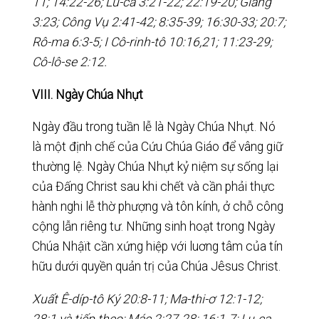
11; 14:22-26; Lu-ca 3:21-22; 22:19-20; Giăng
3:23; Công Vụ 2:41-42; 8:35-39; 16:30-33; 20:7;
Rô-ma 6:3-5; I Cô-rinh-tô 10:16,21; 11:23-29;
Cô-lô-se 2:12.
VIII. Ngày Chúa Nhựt
Ngày đầu trong tuần lễ là Ngày Chúa Nhựt. Nó
là một định chế của Cứu Chúa Giáo để vâng giữ
thường lệ. Ngày Chúa Nhựt kỷ niệm sự sống lại
của Đấng Christ sau khi chết và cần phải thực
hành nghi lễ thờ phượng và tôn kính, ở chỗ công
cộng lẫn riêng tư. Những sinh hoạt trong Ngày
Chúa Nhậït cần xứng hiệp với luơng tâm của tín
hữu dưới quyền quản trị của Chúa Jêsus Christ.
Xuất Ê-díp-tô Ký 20:8-11; Ma-thi-ơ 12:1-12;
28:1 và tiếp theo; Mác 2:27-28; 16:1-7; Lu-ca