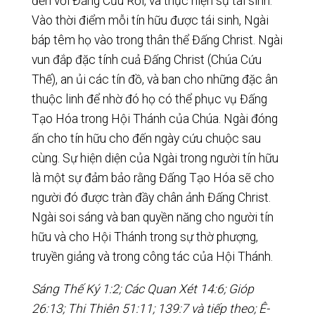
đến với Đấng Cứu Rỗi, và thực hiện sự tái sinh.
Vào thời điểm mỗi tín hữu được tái sinh, Ngài
báp têm họ vào trong thân thể Đấng Christ. Ngài
vun đắp đặc tính cuả Đấng Christ (Chúa Cứu
Thế), an ủi các tín đồ, và ban cho những đặc ân
thuộc linh để nhờ đó họ có thể phục vụ Đấng
Tạo Hóa trong Hội Thánh của Chúa. Ngài đóng
ấn cho tín hữu cho đến ngày cứu chuộc sau
cùng. Sự hiện diện của Ngài trong người tín hữu
là một sự đảm bảo rằng Đấng Tạo Hóa sẽ cho
người đó được tràn đầy chân ảnh Đấng Christ.
Ngài soi sáng và ban quyền năng cho người tín
hữu và cho Hội Thánh trong sự thờ phượng,
truyền giảng và trong công tác của Hội Thánh.
Sáng Thế Ký 1:2; Các Quan Xét 14:6; Gióp
26:13; Thi Thiên 51:11; 139:7 và tiếp theo; Ê-