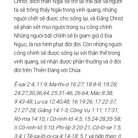
Christ, đích thân Ngài sẽ trở lại trái đất và người
ta sẽ trông thấy Ngài trong vinh quang; những
nguời chết sẽ được cho sống lại, và Đấng Christ
sẽ phán xét mọi người trong sự công chính.
Những người bất chính sẽ bị giam giữ ở Địa
Ngục, là nơi hình phạt đời đời. Còn những người
công chính sẽ được sống lại với thân thể trong
vinh quang, sẽ nhận được phần thưởng và ở đời
đời trên Thiên Đàng với Chúa.
Ê-sai 2:4; 11:9; Ma-thi-ơ 16:27; 18:8-9; 19:28;
24:27,30,36,44; 25:31-46; 26:64; Mác 8:38;
9:43-48; Lu-ca 12:40,48; 16:19:26; 17:22-37;
21:27-28; Giăng 14:1-3; Công Vụ 1:11; 17:31;
Rô-ma 14:10; I Cô-rinh-tô 4:5; 15:24-28,35-58;
II Cô-rinh-tô 5:10; Phi-líp 3:20-21; Cô-lô-se 1:5;
3:4; I Tê-sa-lô-ni-ca 4:14-18; 5:1 và tiếp theo; II