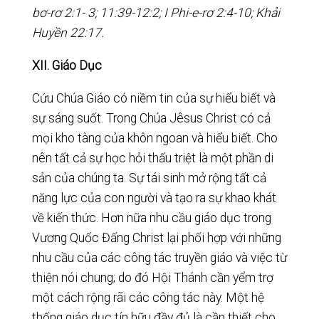
bơ-rơ 2:1- 3; 11:39-12:2; I Phi-e-rơ 2:4-10; Khải
Huyền 22:17.
XII. Giáo Dục
Cứu Chúa Giáo có niềm tin của sự hiểu biết và
sự sáng suốt. Trong Chúa Jêsus Christ có cả
mọi kho tàng của khôn ngoan và hiểu biết. Cho
nên tất cả sự học hỏi thấu triệt là một phần di
sản của chúng ta. Sự tái sinh mở rộng tất cả
năng lực của con người và tạo ra sự khao khát
về kiến thức. Hơn nữa nhu cầu giáo dục trong
Vương Quốc Đấng Christ lại phối hợp với những
nhu cầu của các công tác truyền giáo và việc từ
thiện nói chung; do đó Hội Thánh cần yểm trợ
một cách rộng rãi các công tác này. Một hệ
thống giáo dục tín hữu đầy đủ là cần thiết cho