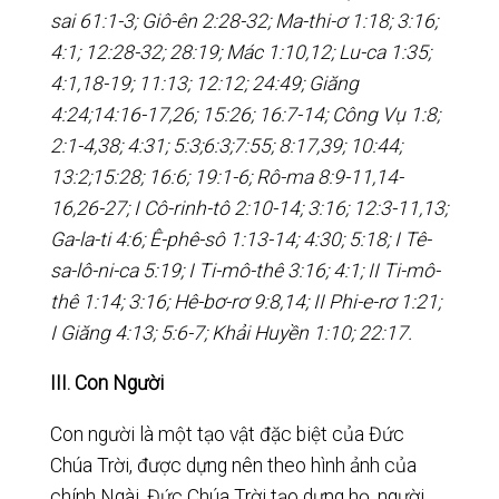
sai 61:1-3; Giô-ên 2:28-32; Ma-thi-ơ 1:18; 3:16;
4:1; 12:28-32; 28:19; Mác 1:10,12; Lu-ca 1:35;
4:1,18-19; 11:13; 12:12; 24:49; Giăng
4:24;14:16-17,26; 15:26; 16:7-14; Công Vụ 1:8;
2:1-4,38; 4:31; 5:3;6:3;7:55; 8:17,39; 10:44;
13:2;15:28; 16:6; 19:1-6; Rô-ma 8:9-11,14-
16,26-27; I Cô-rinh-tô 2:10-14; 3:16; 12:3-11,13;
Ga-la-ti 4:6; Ê-phê-sô 1:13-14; 4:30; 5:18; I Tê-
sa-lô-ni-ca 5:19; I Ti-mô-thê 3:16; 4:1; II Ti-mô-
thê 1:14; 3:16; Hê-bơ-rơ 9:8,14; II Phi-e-rơ 1:21;
I Giăng 4:13; 5:6-7; Khải Huyền 1:10; 22:17.
III. Con Người
Con người là một tạo vật đặc biệt của Đức
Chúa Trời, được dựng nên theo hình ảnh của
chính Ngài. Đức Chúa Trời tạo dựng họ, người