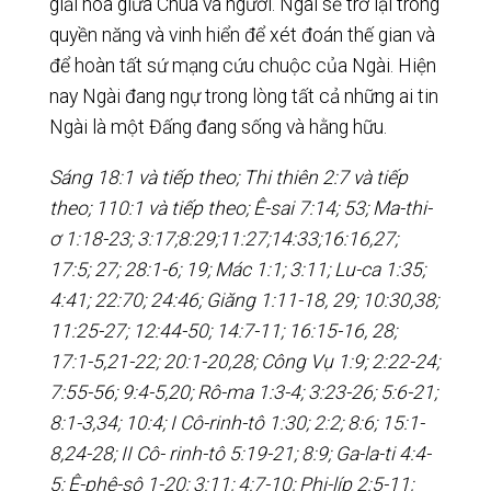
giải hòa giữa Chúa và người. Ngài sẽ trở lại trong
quyền năng và vinh hiển để xét đoán thế gian và
để hoàn tất sứ mạng cứu chuộc của Ngài. Hiện
nay Ngài đang ngự trong lòng tất cả những ai tin
Ngài là một Đấng đang sống và hằng hữu.
Sáng 18:1 và tiếp theo; Thi thiên 2:7 và tiếp
theo; 110:1 và tiếp theo; Ê-sai 7:14; 53; Ma-thi-
ơ 1:18-23; 3:17;8:29;11:27;14:33;16:16,27;
17:5; 27; 28:1-6; 19; Mác 1:1; 3:11; Lu-ca 1:35;
4:41; 22:70; 24:46; Giăng 1:11-18, 29; 10:30,38;
11:25-27; 12:44-50; 14:7-11; 16:15-16, 28;
17:1-5,21-22; 20:1-20,28; Công Vụ 1:9; 2:22-24;
7:55-56; 9:4-5,20; Rô-ma 1:3-4; 3:23-26; 5:6-21;
8:1-3,34; 10:4; I Cô-rinh-tô 1:30; 2:2; 8:6; 15:1-
8,24-28; II Cô- rinh-tô 5:19-21; 8:9; Ga-la-ti 4:4-
5; Ê-phê-sô 1-20; 3:11; 4:7-10; Phi-líp 2:5-11;