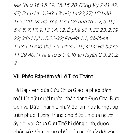
Ma-thi-ơ 16:15-19; 18:15-20; Công Vụ 2:41-42,
47; 5:11-14; 6:3-6; 13:1-3; 14:23,27; 15:1-30;
16:5; 20:28; Rô- ma 1:7; I Cô-rinh tô 1:2; 3:16;
5:4-5; 7:17; 9:13-14; 12; Ê-phê-sô 1:22-23; 2:19-
22; 3:8-11,21; 5:22-32; Phi-líp 1:1; Cô-lô-se
1:18; I Ti-mô-thê 2:9-14; 3:1-15; 4:14; Hê-bơ-rơ
11:39-40; I Phi-e-rơ 5:1-4; Khải Huyền 2-3; 21:2-
3.
VII. Phép Báp-têm và Lễ Tiệc Thánh
Lễ Báp-têm của Cứu Chúa Giáo là phép dầm
một tín hữu dưới nước, nhân danh Đức Cha, Đức
Con và Đức Thánh Linh. Việc làm này là một sự
tuân phục, tượng trưng cho đức tin của người
ấy đối với Chúa Cứu Thế bị đóng đinh, được
chôn và sống lại, sự chết của người ấy đối với