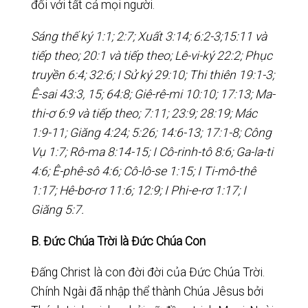
đối với tất cả mọi người.
Sáng thế ký 1:1; 2:7; Xuất 3:14; 6:2-3;15:11 và
tiếp theo; 20:1 và tiếp theo; Lê-vi-ký 22:2; Phục
truyền 6:4; 32:6; I Sử ký 29:10; Thi thiên 19:1-3;
Ê-sai 43:3, 15; 64:8; Giê-rê-mi 10:10; 17:13; Ma-
thi-ơ 6:9 và tiếp theo; 7:11; 23:9; 28:19; Mác
1:9-11; Giăng 4:24; 5:26; 14:6-13; 17:1-8; Công
Vụ 1:7; Rô-ma 8:14-15; I Cô-rinh-tô 8:6; Ga-la-ti
4:6; Ê-phê-sô 4:6; Cô-lô-se 1:15; I Ti-mô-thê
1:17; Hê-bơ-rơ 11:6; 12:9; I Phi-e-rơ 1:17; I
Giăng 5:7.
B. Đức Chúa Trời là Đức Chúa Con
Đấng Christ là con đời đời của Đức Chúa Trời.
Chính Ngài đã nhập thể thành Chúa Jêsus bởi